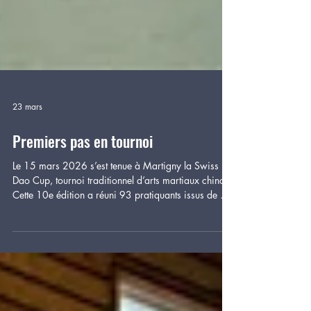
23 mars
Premiers pas en tournoi
Le 15 mars 2026 s’est tenue à Martigny la Swiss
Dao Cup, tournoi traditionnel d’arts martiaux chinois.
Cette 10e édition a réuni 93 pratiquants issus de 13
horizons différents. Pour Barbara Lak, Fanny Padoan,
Emile Coquoz et Jeanne Bagnoud, cette rencontre
marquait une première participation en tournoi. Pour
chacun, cette rencontre représentait une étape
importante. Se présenter devant un jury, gérer le