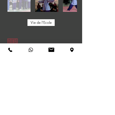
Vie de l'Ecole
École d'arts martiaux
Hong Long
Complexe sportif du Tindéret
Ch. du Bougnon 50
1922 Salvan - VS
honglong@artsmartiauxsalvan.ch
© 2026 par Yuè Xìn Guang