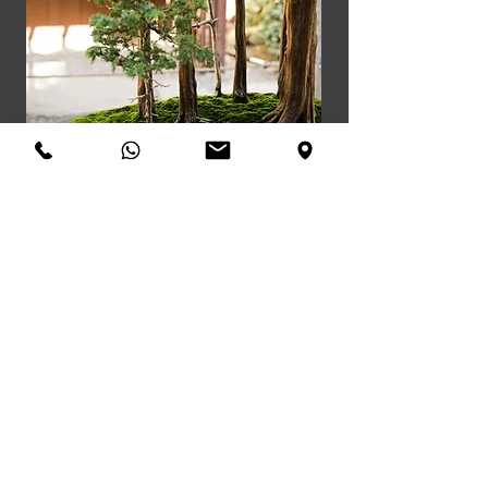
École d'arts martiaux
Hong Long
Complexe sportif du Tindéret
Ch. du Bougnon 50
1922 Salvan - VS
honglong@artsmartiauxsalvan.ch